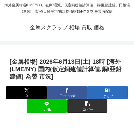
海外金属相場(LME/NY)、在庫/増減、仮定銅建値計算値、銅/亜鉛建値、円相場
(為替)、市況(日経平均/東証株価指数/NYダウ)を常時配信
金属スクラップ 相場 買取 価格
[金属相場] 2026年6月13日(土) 18時 [海外
(LME/NY) 国内(仮定銅建値計算値,銅/亜鉛
建値) 為替 市況]
X
Facebook
はてブ
LINE
コピー