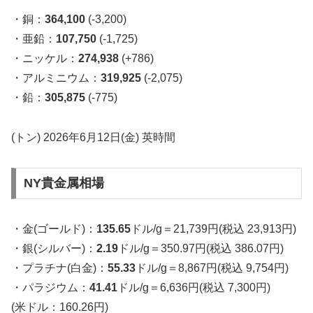
・銅：
364,100
(-3,200)
・亜鉛：
107,750
(-1,725)
・ニッケル：
274,938
(+786)
・アルミニウム：
319,925
(-2,075)
・鉛：
305,875
(-775)
(トン) 2026年6月12日(金) 英時間
NY貴金属相場
・金(ゴールド)：
135.65
ドル/g＝21,739円(税込 23,913円)
・銀(シルバー)：
2.19
ドル/g＝350.97円(税込 386.07円)
・プラチナ(白金)：
55.33
ドル/g＝8,867円(税込 9,754円)
・パラジウム：
41.41
ドル/g＝6,636円(税込 7,300円)
(米ドル：160.26円)