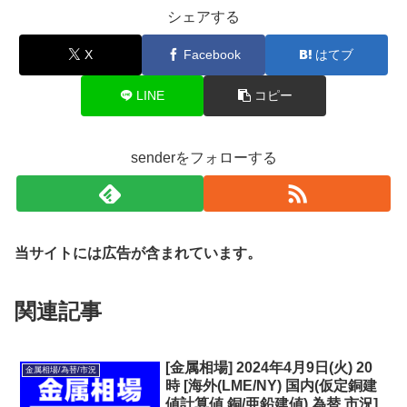
シェアする
X
Facebook
はてブ
LINE
コピー
senderをフォローする
当サイトには広告が含まれています。
関連記事
[金属相場] 2024年4月9日(火) 20
金属相場/為替/市況
時 [海外(LME/NY) 国内(仮定銅建
値計算値,銅/亜鉛建値) 為替 市況]