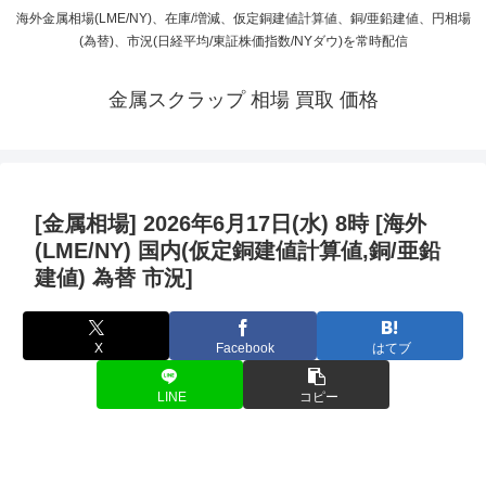
海外金属相場(LME/NY)、在庫/増減、仮定銅建値計算値、銅/亜鉛建値、円相場
(為替)、市況(日経平均/東証株価指数/NYダウ)を常時配信
金属スクラップ 相場 買取 価格
[金属相場] 2026年6月17日(水) 8時 [海外
(LME/NY) 国内(仮定銅建値計算値,銅/亜鉛
建値) 為替 市況]
X
Facebook
はてブ
LINE
コピー