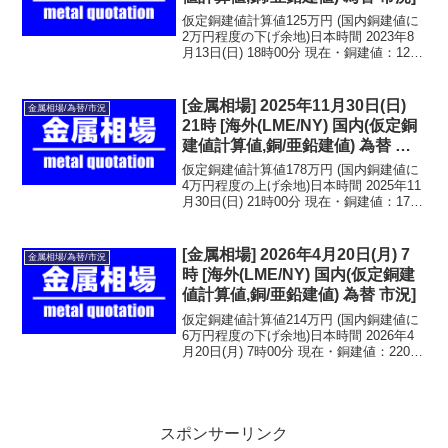
仮定銅建値計算値125万円 (国内銅建値に
2万円程度の下げ余地)日本時間 2023年8
月13日(日) 18時00分 現在・銅建値：127
万円 2023年8月3日(木)・亜鉛建値：41.8
万円 2023年8月10日(木)LME金属相場・
銅：8...
[金属相場] 2025年11月30日(日)
金属相場/為替/市況
21時 [海外(LME/NY) 国内(仮定銅
建値計算値,銅/亜鉛建値) 為替 市
況]
仮定銅建値計算値178万円 (国内銅建値に
4万円程度の上げ余地)日本時間 2025年11
月30日(日) 21時00分 現在・銅建値：174
万円 (前回発表：2025年11月20日)・亜鉛
建値：55.6万円 (前回発表：2025年11月
25日...
[金属相場] 2026年4月20日(月) 7
金属相場/為替/市況
時 [海外(LME/NY) 国内(仮定銅建
値計算値,銅/亜鉛建値) 為替 市況]
仮定銅建値計算値214万円 (国内銅建値に
6万円程度の下げ余地)日本時間 2026年4
月20日(月) 7時00分 現在・銅建値：220万
円 (前回発表：2026年4月15日)・亜鉛建
値：59.8万円 (前回発表：2026年4月15
日)LME...
スポンサーリンク