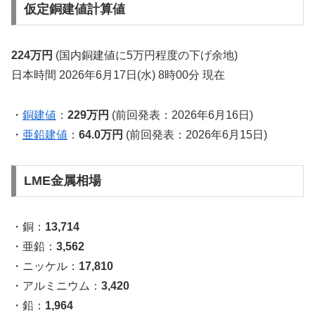
仮定銅建値計算値
224万円
(国内銅建値に5万円程度の下げ余地)
日本時間 2026年6月17日(水) 8時00分 現在
・
銅建値
：
229万円
(前回発表：2026年6月16日)
・
亜鉛建値
：
64.0万円
(前回発表：2026年6月15日)
LME金属相場
・銅：
13,714
・亜鉛：
3,562
・ニッケル：
17,810
・アルミニウム：
3,420
・鉛：
1,964