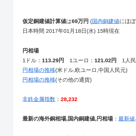
仮定銅建値計算値
は
69万円
(
国内銅建値
にほぼ
日本時間 2017年01月18日(水) 15時現在
円相場
1ドル：
113.29円
1ユーロ：
121.02円
1人民
円相場の推移
(米ドル,欧ユーロ,中国人民元)
円相場の推移
(その他の通貨)
非鉄金属指数
：
28,232
最新の海外銅相場,国内銅建値,円相場
：
最新値