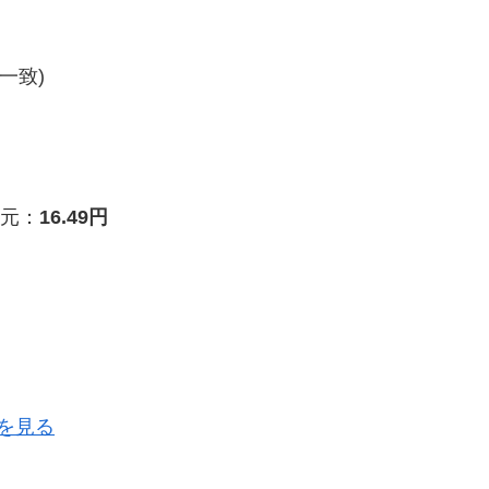
一致)
元：
16.49円
を見る