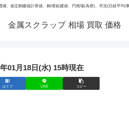
庫/増減、仮定銅建値計算値、銅/亜鉛建値、円相場(為替)、市況(日経平均/
金属スクラップ 相場 買取 価格
年01月18日(水) 15時現在
はてブ
LINE
コピー