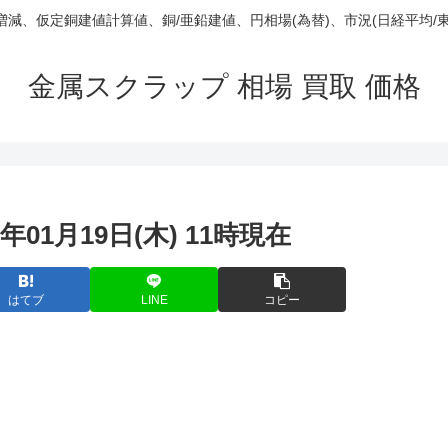
庫/増減、仮定銅建値計算値、銅/亜鉛建値、円相場(為替)、市況(日経平均/
金属スクラップ 相場 買取 価格
年01月19日(木) 11時現在
はてブ
LINE
コピー