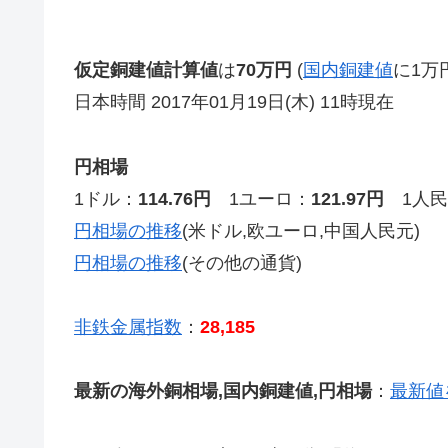
仮定銅建値計算値
は
70万円
(
国内銅建値
に1万
日本時間 2017年01月19日(木) 11時現在
円相場
1ドル：
114.76円
1ユーロ：
121.97円
1人民
円相場の推移
(米ドル,欧ユーロ,中国人民元)
円相場の推移
(その他の通貨)
非鉄金属指数
：
28,185
最新の海外銅相場,国内銅建値,円相場
：
最新値