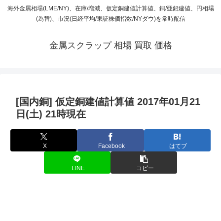
海外金属相場(LME/NY)、在庫/増減、仮定銅建値計算値、銅/亜鉛建値、円相場
(為替)、市況(日経平均/東証株価指数/NYダウ)を常時配信
金属スクラップ 相場 買取 価格
[国内銅] 仮定銅建値計算値 2017年01月21
日(土) 21時現在
X
Facebook
はてブ
LINE
コピー