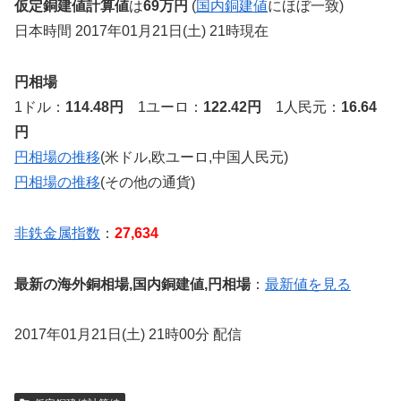
仮定銅建値計算値
は
69万円
(
国内銅建値
にほぼ一致)
日本時間 2017年01月21日(土) 21時現在
円相場
1ドル：
114.48円
1ユーロ：
122.42円
1人民元：
16.64
円
円相場の推移
(米ドル,欧ユーロ,中国人民元)
円相場の推移
(その他の通貨)
非鉄金属指数
：
27,634
最新の海外銅相場,国内銅建値,円相場
：
最新値を見る
2017年01月21日(土) 21時00分 配信