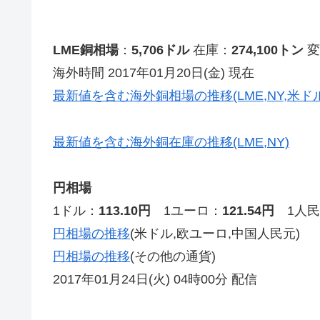
LME銅相場
：
5,706ドル
在庫：
274,100トン
変
海外時間 2017年01月20日(金) 現在
最新値を含む海外銅相場の推移(LME,NY,米ドル
最新値を含む海外銅在庫の推移(LME,NY)
円相場
1ドル：
113.10円
1ユーロ：
121.54円
1人民
円相場の推移
(米ドル,欧ユーロ,中国人民元)
円相場の推移
(その他の通貨)
2017年01月24日(火) 04時00分 配信