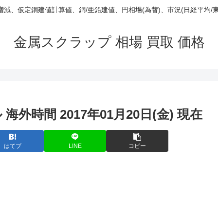
庫/増減、仮定銅建値計算値、銅/亜鉛建値、円相場(為替)、市況(日経平均/
金属スクラップ 相場 買取 価格
 海外時間 2017年01月20日(金) 現在
はてブ
LINE
コピー