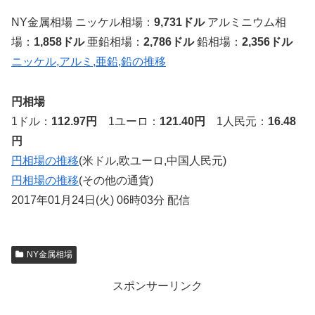
NY金属相場 ニッケル相場：
9,731ドル
アルミニウム相
場：
1,858ドル
亜鉛相場：
2,786ドル
鉛相場：
2,356ドル
ニッケル,アルミ,亜鉛,鉛の推移
円相場
1ドル：
112.97円
1ユーロ：
121.40円
1人民元：
16.48
円
円相場の推移
(米ドル,欧ユーロ,中国人民元)
円相場の推移
(その他の通貨)
2017年01月24日(火) 06時03分 配信
NY金属相場
スポンサーリンク