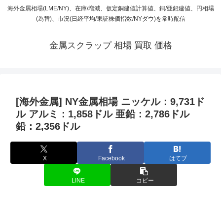
海外金属相場(LME/NY)、在庫/増減、仮定銅建値計算値、銅/亜鉛建値、円相場
(為替)、市況(日経平均/東証株価指数/NYダウ)を常時配信
金属スクラップ 相場 買取 価格
[海外金属] NY金属相場 ニッケル：9,731ド
ル アルミ：1,858ドル 亜鉛：2,786ドル
鉛：2,356ドル
X
Facebook
はてブ
LINE
コピー