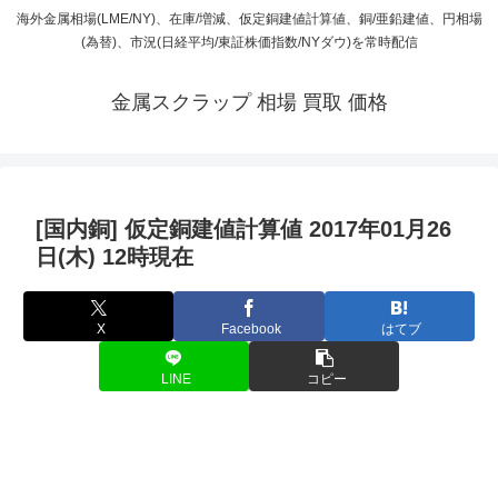
海外金属相場(LME/NY)、在庫/増減、仮定銅建値計算値、銅/亜鉛建値、円相場
(為替)、市況(日経平均/東証株価指数/NYダウ)を常時配信
金属スクラップ 相場 買取 価格
[国内銅] 仮定銅建値計算値 2017年01月26
日(木) 12時現在
X
Facebook
はてブ
LINE
コピー