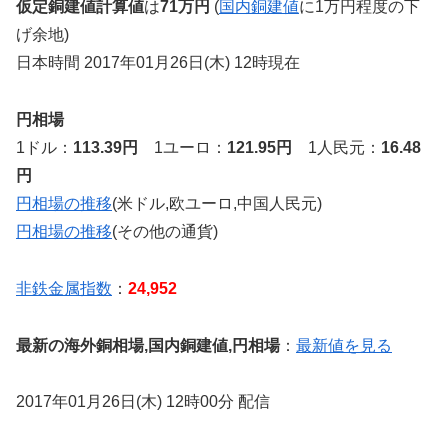
仮定銅建値計算値
は
71万円
(
国内銅建値
に1万円程度の下
げ余地)
日本時間 2017年01月26日(木) 12時現在
円相場
1ドル：
113.39円
1ユーロ：
121.95円
1人民元：
16.48
円
円相場の推移
(米ドル,欧ユーロ,中国人民元)
円相場の推移
(その他の通貨)
非鉄金属指数
：
24,952
最新の海外銅相場,国内銅建値,円相場
：
最新値を見る
2017年01月26日(木) 12時00分 配信