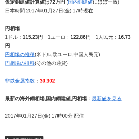
仮定銅建値計算値
は
72万円
(
国内銅建値
にほぼ一致)
日本時間 2017年01月27日(金) 17時現在
円相場
1ドル：
115.23円
1ユーロ：
122.86円
1人民元：
16.73
円
円相場の推移
(米ドル,欧ユーロ,中国人民元)
円相場の推移
(その他の通貨)
非鉄金属指数
：
30,302
最新の海外銅相場,国内銅建値,円相場
：
最新値を見る
2017年01月27日(金) 17時00分 配信