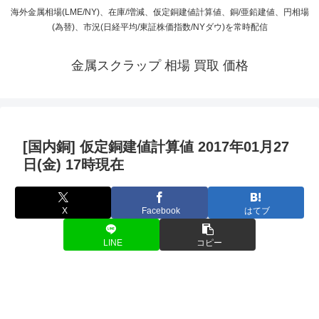
海外金属相場(LME/NY)、在庫/増減、仮定銅建値計算値、銅/亜鉛建値、円相場
(為替)、市況(日経平均/東証株価指数/NYダウ)を常時配信
金属スクラップ 相場 買取 価格
[国内銅] 仮定銅建値計算値 2017年01月27
日(金) 17時現在
X
Facebook
はてブ
LINE
コピー