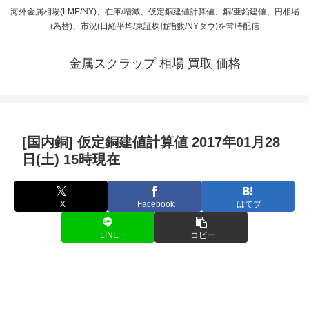
海外金属相場(LME/NY)、在庫/増減、仮定銅建値計算値、銅/亜鉛建値、円相場
(為替)、市況(日経平均/東証株価指数/NYダウ)を常時配信
金属スクラップ 相場 買取 価格
[国内銅] 仮定銅建値計算値 2017年01月28
日(土) 15時現在
X
Facebook
はてブ
LINE
コピー