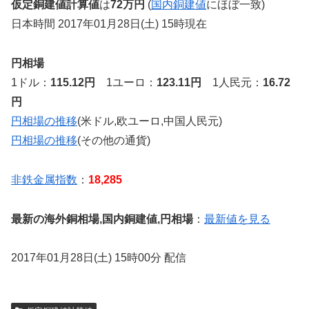
仮定銅建値計算値
は
72万円
(
国内銅建値
にほぼ一致)
日本時間 2017年01月28日(土) 15時現在
円相場
1ドル：
115.12円
1ユーロ：
123.11円
1人民元：
16.72
円
円相場の推移
(米ドル,欧ユーロ,中国人民元)
円相場の推移
(その他の通貨)
非鉄金属指数
：
18,285
最新の海外銅相場,国内銅建値,円相場
：
最新値を見る
2017年01月28日(土) 15時00分 配信