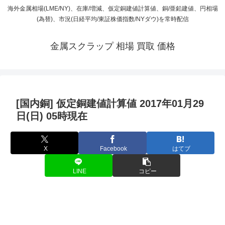
海外金属相場(LME/NY)、在庫/増減、仮定銅建値計算値、銅/亜鉛建値、円相場
(為替)、市況(日経平均/東証株価指数/NYダウ)を常時配信
金属スクラップ 相場 買取 価格
[国内銅] 仮定銅建値計算値 2017年01月29
日(日) 05時現在
X
Facebook
はてブ
LINE
コピー