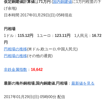
仮定銅建値計算値
は
71万円
(
国内銅建値
に1万円程度の下
げ余地)
日本時間 2017年01月29日(日) 05時現在
円相場
1ドル：
115.12円
1ユーロ：
123.11円
1人民元：
16.72
円
円相場の推移
(米ドル,欧ユーロ,中国人民元)
円相場の推移
(その他の通貨)
非鉄金属指数
：
16,642
最新の海外銅相場,国内銅建値,円相場
：
最新値を見る
2017年01月29日(日) 05時00分 配信