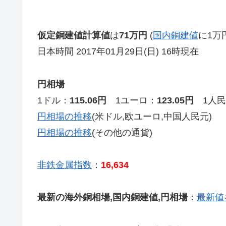
仮定銅建値計算値
は
71万円
(
国内銅建値
に1万
日本時間 2017年01月29日(日) 16時現在
円相場
1ドル：
115.06円
1ユーロ：
123.05円
1人民
円相場の推移
(米ドル,欧ユーロ,中国人民元)
円相場の推移
(その他の通貨)
非鉄金属指数
：
16,634
最新の海外銅相場,国内銅建値,円相場
：
最新値