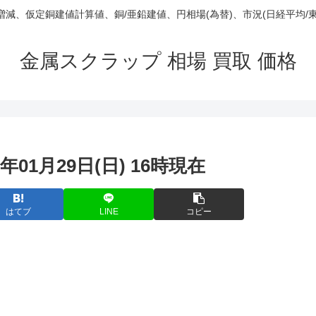
庫/増減、仮定銅建値計算値、銅/亜鉛建値、円相場(為替)、市況(日経平均/
金属スクラップ 相場 買取 価格
年01月29日(日) 16時現在
はてブ
LINE
コピー