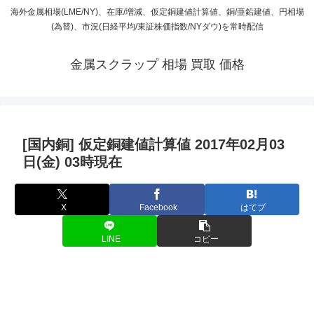
海外金属相場(LME/NY)、在庫/増減、仮定銅建値計算値、銅/亜鉛建値、円相場
(為替)、市況(日経平均/東証株価指数/NYダウ)を常時配信
金属スクラップ 相場 買取 価格
[国内銅] 仮定銅建値計算値 2017年02月03
日(金) 03時現在
X
Facebook
はてブ
LINE
コピー