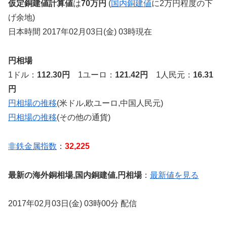
仮定銅建値計算値
は
70万円
(
国内銅建値
に2万円程度の下
げ余地)
日本時間 2017年02月03日(金) 03時現在
円相場
1ドル：
112.30円
1ユーロ：
121.42円
1人民元：
16.31
円
円相場の推移
(米ドル,欧ユーロ,中国人民元)
円相場の推移
(その他の通貨)
非鉄金属指数
：
32,225
最新の海外銅相場,国内銅建値,円相場
：
最新値を見る
2017年02月03日(金) 03時00分 配信