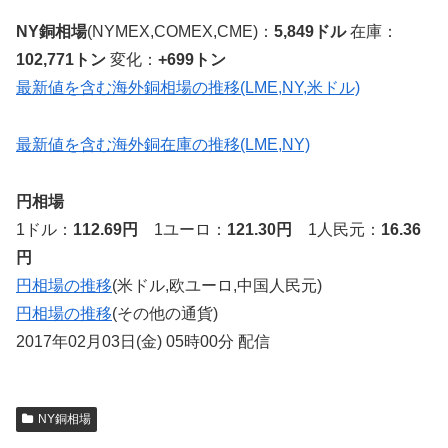
NY銅相場
(NYMEX,COMEX,CME)：
5,849ドル
在庫：
102,771トン
変化：
+699トン
最新値を含む海外銅相場の推移(LME,NY,米ドル)
最新値を含む海外銅在庫の推移(LME,NY)
円相場
1ドル：
112.69円
1ユーロ：
121.30円
1人民元：
16.36
円
円相場の推移
(米ドル,欧ユーロ,中国人民元)
円相場の推移
(その他の通貨)
2017年02月03日(金) 05時00分 配信
NY銅相場