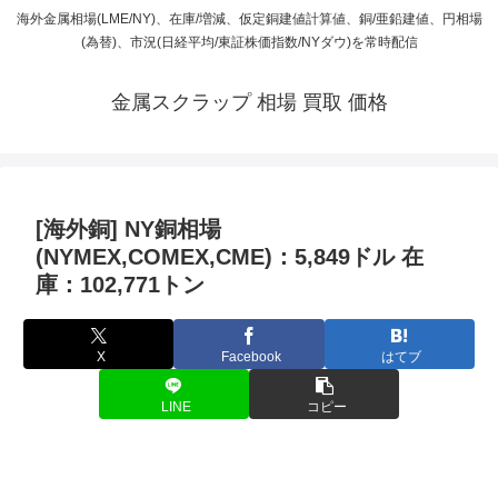
海外金属相場(LME/NY)、在庫/増減、仮定銅建値計算値、銅/亜鉛建値、円相場
(為替)、市況(日経平均/東証株価指数/NYダウ)を常時配信
金属スクラップ 相場 買取 価格
[海外銅] NY銅相場
(NYMEX,COMEX,CME)：5,849ドル 在
庫：102,771トン
X
Facebook
はてブ
LINE
コピー