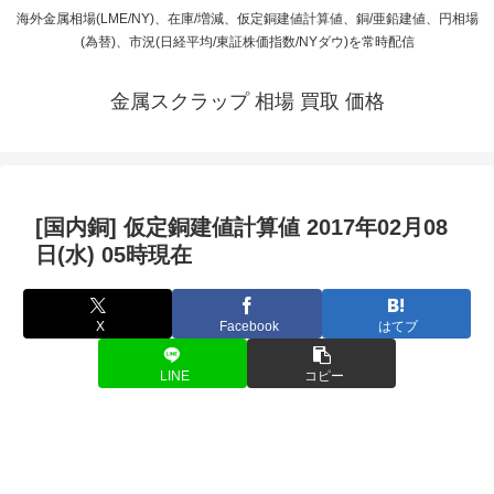
海外金属相場(LME/NY)、在庫/増減、仮定銅建値計算値、銅/亜鉛建値、円相場
(為替)、市況(日経平均/東証株価指数/NYダウ)を常時配信
金属スクラップ 相場 買取 価格
[国内銅] 仮定銅建値計算値 2017年02月08
日(水) 05時現在
X
Facebook
はてブ
LINE
コピー