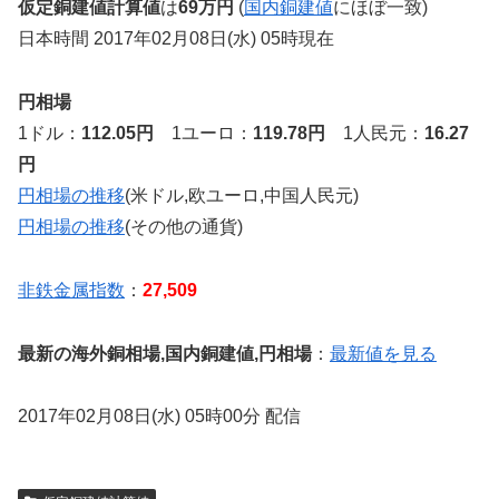
仮定銅建値計算値
は
69万円
(
国内銅建値
にほぼ一致)
日本時間 2017年02月08日(水) 05時現在
円相場
1ドル：
112.05円
1ユーロ：
119.78円
1人民元：
16.27
円
円相場の推移
(米ドル,欧ユーロ,中国人民元)
円相場の推移
(その他の通貨)
非鉄金属指数
：
27,509
最新の海外銅相場,国内銅建値,円相場
：
最新値を見る
2017年02月08日(水) 05時00分 配信