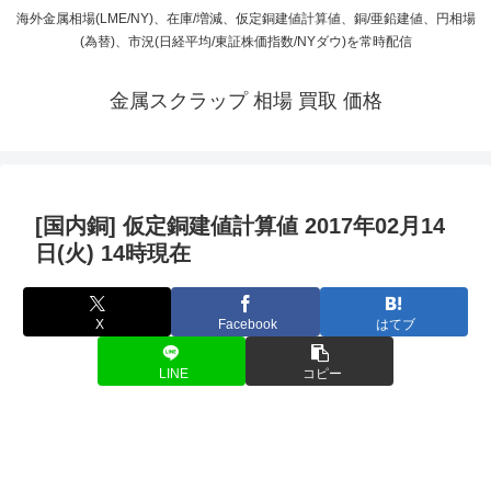
海外金属相場(LME/NY)、在庫/増減、仮定銅建値計算値、銅/亜鉛建値、円相場
(為替)、市況(日経平均/東証株価指数/NYダウ)を常時配信
金属スクラップ 相場 買取 価格
[国内銅] 仮定銅建値計算値 2017年02月14
日(火) 14時現在
X
Facebook
はてブ
LINE
コピー