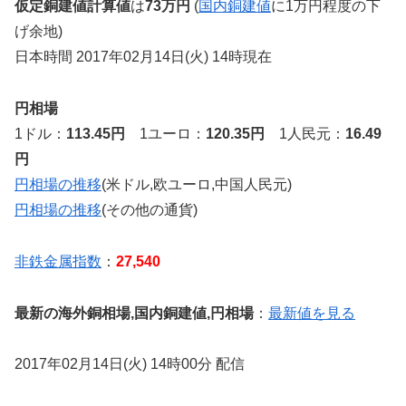
仮定銅建値計算値
は
73万円
(
国内銅建値
に1万円程度の下
げ余地)
日本時間 2017年02月14日(火) 14時現在
円相場
1ドル：
113.45円
1ユーロ：
120.35円
1人民元：
16.49
円
円相場の推移
(米ドル,欧ユーロ,中国人民元)
円相場の推移
(その他の通貨)
非鉄金属指数
：
27,540
最新の海外銅相場,国内銅建値,円相場
：
最新値を見る
2017年02月14日(火) 14時00分 配信