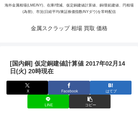
海外金属相場(LME/NY)、在庫/増減、仮定銅建値計算値、銅/亜鉛建値、円相場
(為替)、市況(日経平均/東証株価指数/NYダウ)を常時配信
金属スクラップ 相場 買取 価格
[国内銅] 仮定銅建値計算値 2017年02月14
日(火) 20時現在
X
Facebook
はてブ
LINE
コピー