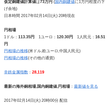
仮定銅建値計算値
は
73万円
(
国内銅建値
に1万円程度の下
げ余地)
日本時間 2017年02月14日(火) 20時現在
円相場
1ドル：
113.35円
1ユーロ：
120.30円
1人民元：
16.51
円
円相場の推移
(米ドル,欧ユーロ,中国人民元)
円相場の推移
(その他の通貨)
非鉄金属指数
：
28,119
最新の海外銅相場,国内銅建値,円相場
：
最新値を見る
2017年02月14日(火) 20時00分 配信