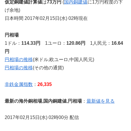
仮定銅建値計算値
は
73万円
(
国内銅建値
に1万円程度の下
げ余地)
日本時間 2017年02月15日(水) 02時現在
円相場
1ドル：
114.33円
1ユーロ：
120.86円
1人民元：
16.64
円
円相場の推移
(米ドル,欧ユーロ,中国人民元)
円相場の推移
(その他の通貨)
非鉄金属指数
：
26,335
最新の海外銅相場,国内銅建値,円相場
：
最新値を見る
2017年02月15日(水) 02時00分 配信