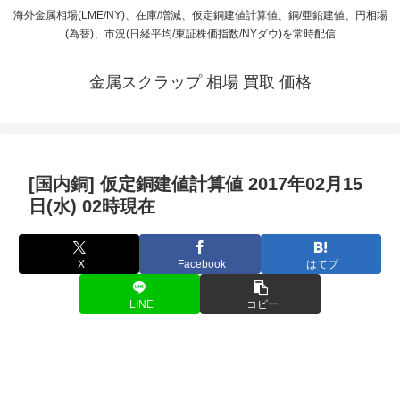
海外金属相場(LME/NY)、在庫/増減、仮定銅建値計算値、銅/亜鉛建値、円相場
(為替)、市況(日経平均/東証株価指数/NYダウ)を常時配信
金属スクラップ 相場 買取 価格
[国内銅] 仮定銅建値計算値 2017年02月15
日(水) 02時現在
X
Facebook
はてブ
LINE
コピー