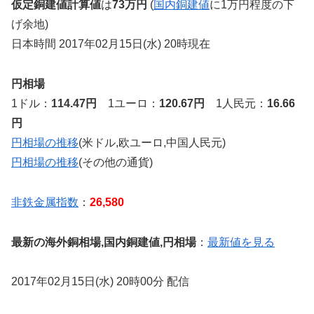
仮定銅建値計算値
は
73万円
(
国内銅建値
に1万円程度の下
げ余地)
日本時間 2017年02月15日(水) 20時現在
円相場
1ドル：
114.47円
1ユーロ：
120.67円
1人民元：
16.66
円
円相場の推移
(米ドル,欧ユーロ,中国人民元)
円相場の推移
(その他の通貨)
非鉄金属指数
：
26,580
最新の海外銅相場,国内銅建値,円相場
：
最新値を見る
2017年02月15日(水) 20時00分 配信