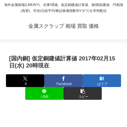
海外金属相場(LME/NY)、在庫/増減、仮定銅建値計算値、銅/亜鉛建値、円相場
(為替)、市況(日経平均/東証株価指数/NYダウ)を常時配信
金属スクラップ 相場 買取 価格
[国内銅] 仮定銅建値計算値 2017年02月15
日(水) 20時現在
X
Facebook
はてブ
LINE
コピー