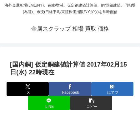
海外金属相場(LME/NY)、在庫/増減、仮定銅建値計算値、銅/亜鉛建値、円相場
(為替)、市況(日経平均/東証株価指数/NYダウ)を常時配信
金属スクラップ 相場 買取 価格
[国内銅] 仮定銅建値計算値 2017年02月15
日(水) 22時現在
X
Facebook
はてブ
LINE
コピー