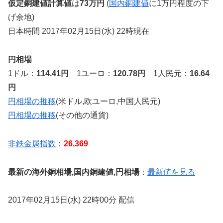
仮定銅建値計算値
は
73万円
(
国内銅建値
に1万円程度の下
げ余地)
日本時間 2017年02月15日(水) 22時現在
円相場
1ドル：
114.41円
1ユーロ：
120.78円
1人民元：
16.64
円
円相場の推移
(米ドル,欧ユーロ,中国人民元)
円相場の推移
(その他の通貨)
非鉄金属指数
：
26,369
最新の海外銅相場,国内銅建値,円相場
：
最新値を見る
2017年02月15日(水) 22時00分 配信