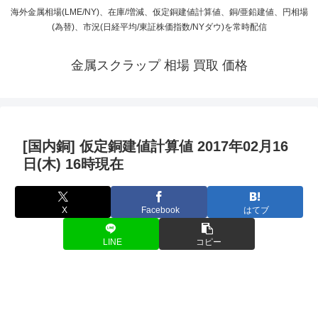
海外金属相場(LME/NY)、在庫/増減、仮定銅建値計算値、銅/亜鉛建値、円相場
(為替)、市況(日経平均/東証株価指数/NYダウ)を常時配信
金属スクラップ 相場 買取 価格
[国内銅] 仮定銅建値計算値 2017年02月16
日(木) 16時現在
X
Facebook
はてブ
LINE
コピー