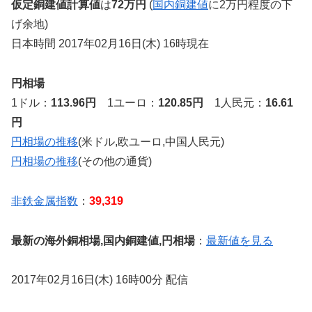
仮定銅建値計算値
は
72万円
(
国内銅建値
に2万円程度の下
げ余地)
日本時間 2017年02月16日(木) 16時現在
円相場
1ドル：
113.96円
1ユーロ：
120.85円
1人民元：
16.61
円
円相場の推移
(米ドル,欧ユーロ,中国人民元)
円相場の推移
(その他の通貨)
非鉄金属指数
：
39,319
最新の海外銅相場,国内銅建値,円相場
：
最新値を見る
2017年02月16日(木) 16時00分 配信