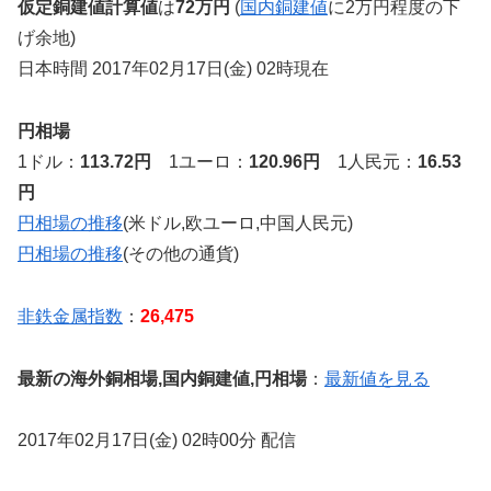
仮定銅建値計算値
は
72万円
(
国内銅建値
に2万円程度の下
げ余地)
日本時間 2017年02月17日(金) 02時現在
円相場
1ドル：
113.72円
1ユーロ：
120.96円
1人民元：
16.53
円
円相場の推移
(米ドル,欧ユーロ,中国人民元)
円相場の推移
(その他の通貨)
非鉄金属指数
：
26,475
最新の海外銅相場,国内銅建値,円相場
：
最新値を見る
2017年02月17日(金) 02時00分 配信