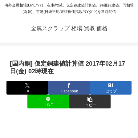
海外金属相場(LME/NY)、在庫/増減、仮定銅建値計算値、銅/亜鉛建値、円相場
(為替)、市況(日経平均/東証株価指数/NYダウ)を常時配信
金属スクラップ 相場 買取 価格
[国内銅] 仮定銅建値計算値 2017年02月17
日(金) 02時現在
X
Facebook
はてブ
LINE
コピー