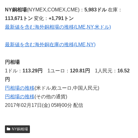
NY銅相場
(NYMEX,COMEX,CME)：
5,983ドル
在庫：
113,671トン
変化：
+1,791トン
最新値を含む海外銅相場の推移(LME,NY,米ドル)
最新値を含む海外銅在庫の推移(LME,NY)
円相場
1ドル：
113.29円
1ユーロ：
120.81円
1人民元：
16.52
円
円相場の推移
(米ドル,欧ユーロ,中国人民元)
円相場の推移
(その他の通貨)
2017年02月17日(金) 05時00分 配信
NY銅相場