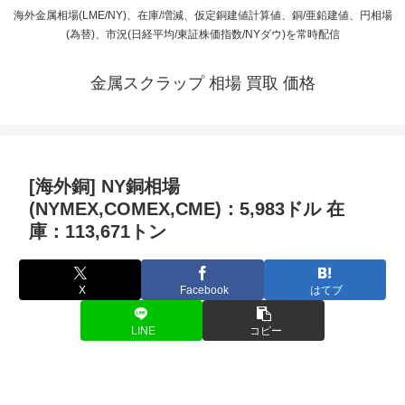
海外金属相場(LME/NY)、在庫/増減、仮定銅建値計算値、銅/亜鉛建値、円相場
(為替)、市況(日経平均/東証株価指数/NYダウ)を常時配信
金属スクラップ 相場 買取 価格
[海外銅] NY銅相場
(NYMEX,COMEX,CME)：5,983ドル 在
庫：113,671トン
X
Facebook
はてブ
LINE
コピー