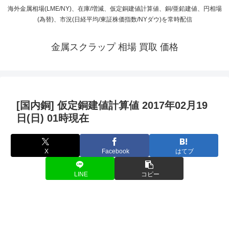
海外金属相場(LME/NY)、在庫/増減、仮定銅建値計算値、銅/亜鉛建値、円相場
(為替)、市況(日経平均/東証株価指数/NYダウ)を常時配信
金属スクラップ 相場 買取 価格
[国内銅] 仮定銅建値計算値 2017年02月19
日(日) 01時現在
X
Facebook
はてブ
LINE
コピー