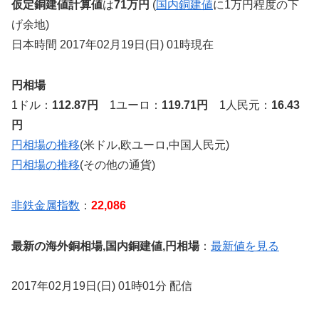
仮定銅建値計算値
は
71万円
(
国内銅建値
に1万円程度の下
げ余地)
日本時間 2017年02月19日(日) 01時現在
円相場
1ドル：
112.87円
1ユーロ：
119.71円
1人民元：
16.43
円
円相場の推移
(米ドル,欧ユーロ,中国人民元)
円相場の推移
(その他の通貨)
非鉄金属指数
：
22,086
最新の海外銅相場,国内銅建値,円相場
：
最新値を見る
2017年02月19日(日) 01時01分 配信