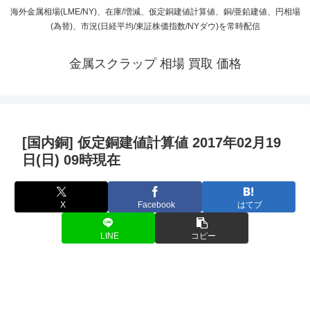
海外金属相場(LME/NY)、在庫/増減、仮定銅建値計算値、銅/亜鉛建値、円相場
(為替)、市況(日経平均/東証株価指数/NYダウ)を常時配信
金属スクラップ 相場 買取 価格
[国内銅] 仮定銅建値計算値 2017年02月19
日(日) 09時現在
X
Facebook
はてブ
LINE
コピー