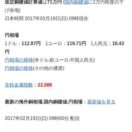
仮定銅建値計算値
は
71万円
(
国内銅建値
に1万円程度の下
げ余地)
日本時間 2017年02月19日(日) 09時現在
円相場
1ドル：
112.87円
1ユーロ：
119.71円
1人民元：
16.43
円
円相場の推移
(米ドル,欧ユーロ,中国人民元)
円相場の推移
(その他の通貨)
非鉄金属指数
：
22,086
最新の海外銅相場,国内銅建値,円相場
：
最新値を見る
2017年02月19日(日) 09時00分 配信