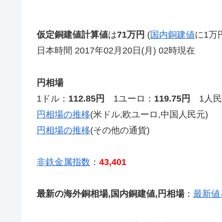
仮定銅建値計算値
は
71万円
(
国内銅建値
に1万
日本時間 2017年02月20日(月) 02時現在
円相場
1ドル：
112.85円
1ユーロ：
119.75円
1人民
円相場の推移
(米ドル,欧ユーロ,中国人民元)
円相場の推移
(その他の通貨)
非鉄金属指数
：
43,401
最新の海外銅相場,国内銅建値,円相場
：
最新値