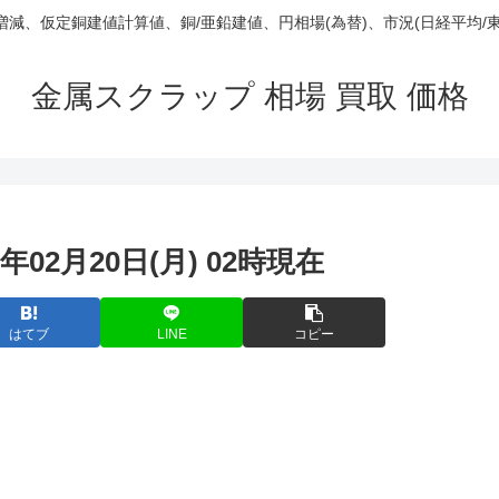
庫/増減、仮定銅建値計算値、銅/亜鉛建値、円相場(為替)、市況(日経平均/
金属スクラップ 相場 買取 価格
年02月20日(月) 02時現在
はてブ
LINE
コピー