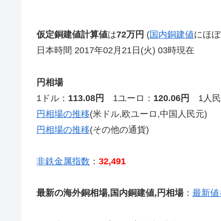
仮定銅建値計算値
は
72万円
(
国内銅建値
にほぼ
日本時間 2017年02月21日(火) 03時現在
円相場
1ドル：
113.08円
1ユーロ：
120.06円
1人民
円相場の推移
(米ドル,欧ユーロ,中国人民元)
円相場の推移
(その他の通貨)
非鉄金属指数
：
32,491
最新の海外銅相場,国内銅建値,円相場
：
最新値