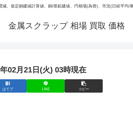
庫/増減、仮定銅建値計算値、銅/亜鉛建値、円相場(為替)、市況(日経平均/
金属スクラップ 相場 買取 価格
年02月21日(火) 03時現在
はてブ
LINE
コピー