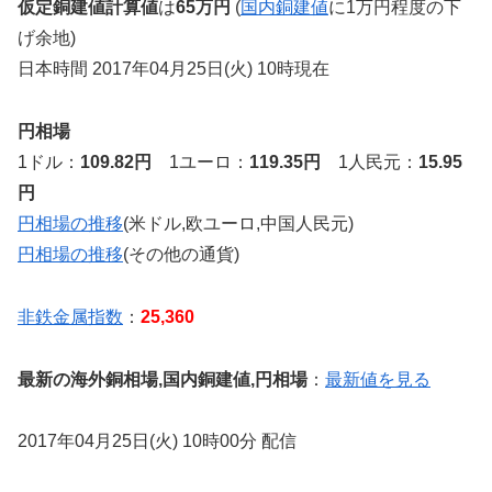
仮定銅建値計算値
は
65万円
(
国内銅建値
に1万円程度の下
げ余地)
日本時間 2017年04月25日(火) 10時現在
円相場
1ドル：
109.82円
1ユーロ：
119.35円
1人民元：
15.95
円
円相場の推移
(米ドル,欧ユーロ,中国人民元)
円相場の推移
(その他の通貨)
非鉄金属指数
：
25,360
最新の海外銅相場,国内銅建値,円相場
：
最新値を見る
2017年04月25日(火) 10時00分 配信