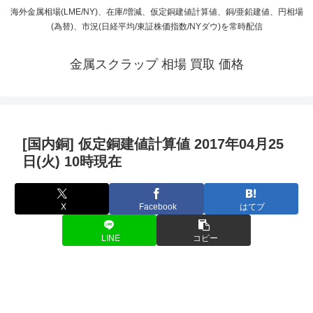
海外金属相場(LME/NY)、在庫/増減、仮定銅建値計算値、銅/亜鉛建値、円相場
(為替)、市況(日経平均/東証株価指数/NYダウ)を常時配信
金属スクラップ 相場 買取 価格
[国内銅] 仮定銅建値計算値 2017年04月25
日(火) 10時現在
X
Facebook
はてブ
LINE
コピー