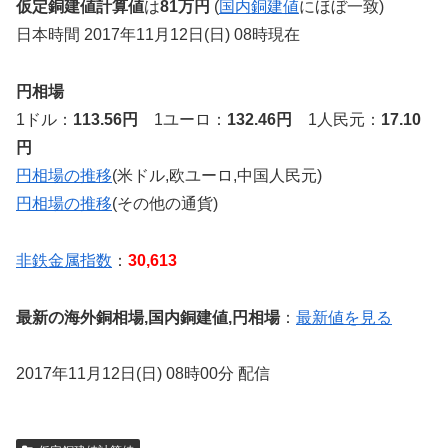
仮定銅建値計算値
は
81万円
(
国内銅建値
にほぼ一致)
日本時間 2017年11月12日(日) 08時現在
円相場
1ドル：
113.56円
1ユーロ：
132.46円
1人民元：
17.10
円
円相場の推移
(米ドル,欧ユーロ,中国人民元)
円相場の推移
(その他の通貨)
非鉄金属指数
：
30,613
最新の海外銅相場,国内銅建値,円相場
：
最新値を見る
2017年11月12日(日) 08時00分 配信