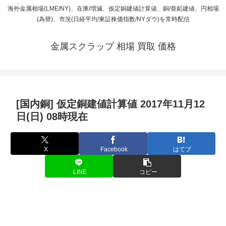
海外金属相場(LME/NY)、在庫/増減、仮定銅建値計算値、銅/亜鉛建値、円相場
(為替)、市況(日経平均/東証株価指数/NYダウ)を常時配信
金属スクラップ 相場 買取 価格
[国内銅] 仮定銅建値計算値 2017年11月12
日(日) 08時現在
X
Facebook
はてブ
LINE
コピー