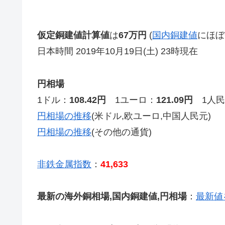
仮定銅建値計算値
は
67万円
(
国内銅建値
にほぼ
日本時間 2019年10月19日(土) 23時現在
円相場
1ドル：
108.42円
1ユーロ：
121.09円
1人民
円相場の推移
(米ドル,欧ユーロ,中国人民元)
円相場の推移
(その他の通貨)
非鉄金属指数
：
41,633
最新の海外銅相場,国内銅建値,円相場
：
最新値