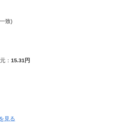
一致)
元：
15.31円
を見る