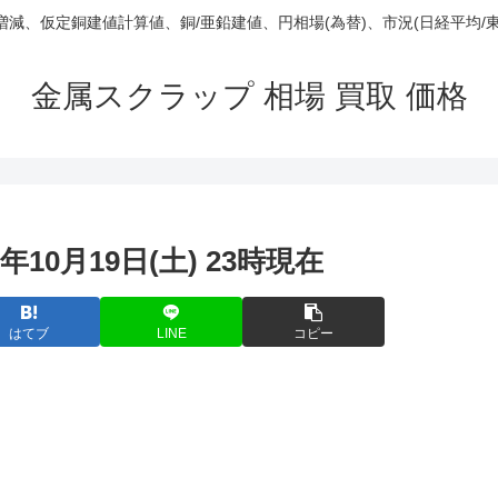
庫/増減、仮定銅建値計算値、銅/亜鉛建値、円相場(為替)、市況(日経平均/
金属スクラップ 相場 買取 価格
年10月19日(土) 23時現在
はてブ
LINE
コピー