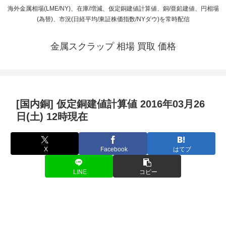
海外金属相場(LME/NY)、在庫/増減、仮定銅建値計算値、銅/亜鉛建値、円相場
(為替)、市況(日経平均/東証株価指数/NYダウ)を常時配信
金属スクラップ 相場 買取 価格
[国内銅] 仮定銅建値計算値 2016年03月26
日(土) 12時現在
X
Facebook
はてブ
LINE
コピー