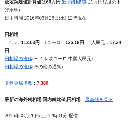
仮定銅建値計算値
は
60万円
(
国内銅建値
に1万円程度の下
げ余地)
日本時間 2016年03月26日(土) 12時現在
円相場
1ドル：
113.03円
1ユーロ：
126.18円
1人民元：
17.34
円
円相場の推移
(米ドル,欧ユーロ,中国人民元)
円相場の推移
(その他の通貨)
非鉄金属指数
：
7,380
最新の海外銅相場,国内銅建値,円相場
：
最新値を見る
2016年03月26日(土) 12時01分 配信