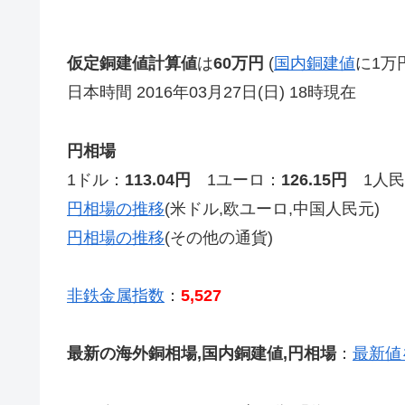
仮定銅建値計算値
は
60万円
(
国内銅建値
に1万
日本時間 2016年03月27日(日) 18時現在
円相場
1ドル：
113.04円
1ユーロ：
126.15円
1人民
円相場の推移
(米ドル,欧ユーロ,中国人民元)
円相場の推移
(その他の通貨)
非鉄金属指数
：
5,527
最新の海外銅相場,国内銅建値,円相場
：
最新値