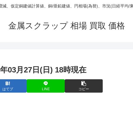
庫/増減、仮定銅建値計算値、銅/亜鉛建値、円相場(為替)、市況(日経平均/
金属スクラップ 相場 買取 価格
年03月27日(日) 18時現在
はてブ
LINE
コピー