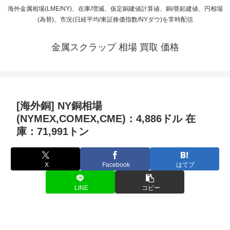
海外金属相場(LME/NY)、在庫/増減、仮定銅建値計算値、銅/亜鉛建値、円相場
(為替)、市況(日経平均/東証株価指数/NYダウ)を常時配信
金属スクラップ 相場 買取 価格
[海外銅] NY銅相場
(NYMEX,COMEX,CME)：4,886ドル 在
庫：71,991トン
X
Facebook
はてブ
LINE
コピー