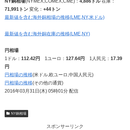
NY銅相場
(NYMEX,COMEX,CME)：
4,886ドル
在庫：
71,991トン
変化：
+44トン
最新値を含む海外銅相場の推移(LME,NY,米ドル)
最新値を含む海外銅在庫の推移(LME,NY)
円相場
1ドル：
112.42円
1ユーロ：
127.64円
1人民元：
17.39
円
円相場の推移
(米ドル,欧ユーロ,中国人民元)
円相場の推移
(その他の通貨)
2016年03月31日(木) 05時01分 配信
NY銅相場
スポンサーリンク