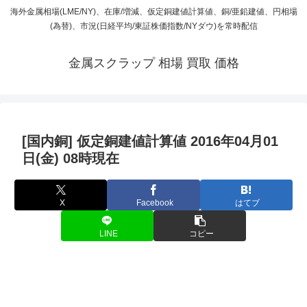
海外金属相場(LME/NY)、在庫/増減、仮定銅建値計算値、銅/亜鉛建値、円相場
(為替)、市況(日経平均/東証株価指数/NYダウ)を常時配信
金属スクラップ 相場 買取 価格
[国内銅] 仮定銅建値計算値 2016年04月01
日(金) 08時現在
X
Facebook
はてブ
LINE
コピー