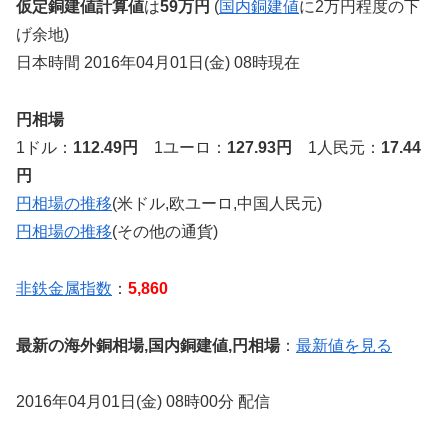
仮定銅建値計算値
は
59万円
(
国内銅建値
に2万円程度の下
げ余地)
日本時間 2016年04月01日(金) 08時現在
円相場
1ドル：
112.49円
1ユーロ：
127.93円
1人民元：
17.44
円
円相場の推移
(米ドル,欧ユーロ,中国人民元)
円相場の推移
(その他の通貨)
非鉄金属指数
：
5,860
最新の海外銅相場,国内銅建値,円相場
：
最新値を見る
2016年04月01日(金) 08時00分 配信