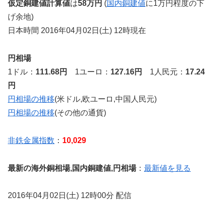
仮定銅建値計算値
は
58万円
(
国内銅建値
に1万円程度の下
げ余地)
日本時間 2016年04月02日(土) 12時現在
円相場
1ドル：
111.68円
1ユーロ：
127.16円
1人民元：
17.24
円
円相場の推移
(米ドル,欧ユーロ,中国人民元)
円相場の推移
(その他の通貨)
非鉄金属指数
：
10,029
最新の海外銅相場,国内銅建値,円相場
：
最新値を見る
2016年04月02日(土) 12時00分 配信