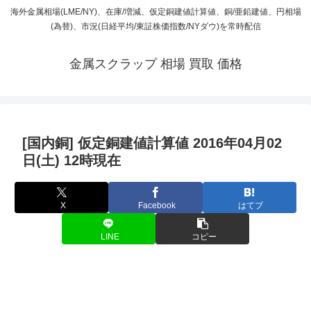
海外金属相場(LME/NY)、在庫/増減、仮定銅建値計算値、銅/亜鉛建値、円相場
(為替)、市況(日経平均/東証株価指数/NYダウ)を常時配信
金属スクラップ 相場 買取 価格
[国内銅] 仮定銅建値計算値 2016年04月02
日(土) 12時現在
X
Facebook
はてブ
LINE
コピー