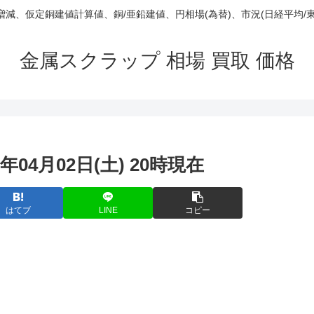
庫/増減、仮定銅建値計算値、銅/亜鉛建値、円相場(為替)、市況(日経平均/
金属スクラップ 相場 買取 価格
年04月02日(土) 20時現在
はてブ
LINE
コピー