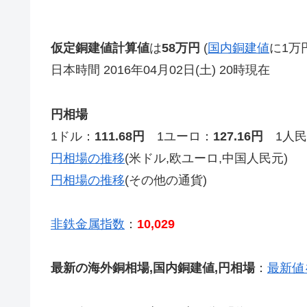
仮定銅建値計算値
は
58万円
(
国内銅建値
に1万
日本時間 2016年04月02日(土) 20時現在
円相場
1ドル：
111.68円
1ユーロ：
127.16円
1人民
円相場の推移
(米ドル,欧ユーロ,中国人民元)
円相場の推移
(その他の通貨)
非鉄金属指数
：
10,029
最新の海外銅相場,国内銅建値,円相場
：
最新値