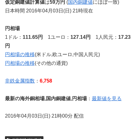
仮定銅建値計算値
は
59万円
(
国内銅建値
にほぼ一致)
日本時間 2016年04月03日(日) 21時現在
円相場
1ドル：
111.65円
1ユーロ：
127.14円
1人民元：
17.23
円
円相場の推移
(米ドル,欧ユーロ,中国人民元)
円相場の推移
(その他の通貨)
非鉄金属指数
：
6,758
最新の海外銅相場,国内銅建値,円相場
：
最新値を見る
2016年04月03日(日) 21時00分 配信