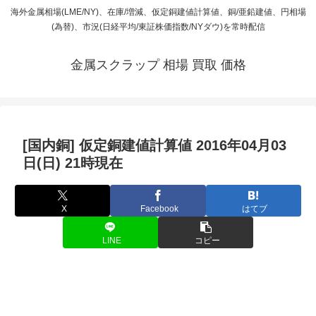
海外金属相場(LME/NY)、在庫/増減、仮定銅建値計算値、銅/亜鉛建値、円相場
(為替)、市況(日経平均/東証株価指数/NYダウ)を常時配信
金属スクラップ 相場 買取 価格
[国内銅] 仮定銅建値計算値 2016年04月03
日(日) 21時現在
X
Facebook
はてブ
LINE
コピー