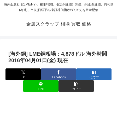
海外金属相場(LME/NY)、在庫/増減、仮定銅建値計算値、銅/亜鉛建値、円相場
(為替)、市況(日経平均/東証株価指数/NYダウ)を常時配信
金属スクラップ 相場 買取 価格
[海外銅] LME銅相場：4,878ドル 海外時間
2016年04月01日(金) 現在
X
Facebook
はてブ
LINE
コピー