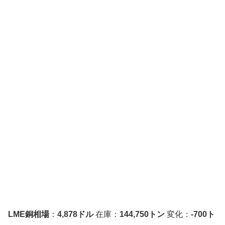
LME銅相場
：
4,878ドル
在庫：
144,750トン
変化：
-700ト