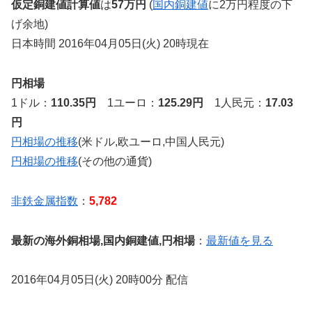
仮定銅建値計算値
は
57万円
(
国内銅建値
に2万円程度の下
げ余地)
日本時間 2016年04月05日(火) 20時現在
円相場
1ドル：
110.35円
1ユーロ：
125.29円
1人民元：
17.03
円
円相場の推移
(米ドル,欧ユーロ,中国人民元)
円相場の推移
(その他の通貨)
非鉄金属指数
：
5,782
最新の海外銅相場,国内銅建値,円相場
：
最新値を見る
2016年04月05日(火) 20時00分 配信