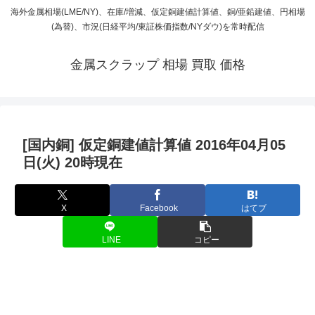
海外金属相場(LME/NY)、在庫/増減、仮定銅建値計算値、銅/亜鉛建値、円相場
(為替)、市況(日経平均/東証株価指数/NYダウ)を常時配信
金属スクラップ 相場 買取 価格
[国内銅] 仮定銅建値計算値 2016年04月05
日(火) 20時現在
X
Facebook
はてブ
LINE
コピー