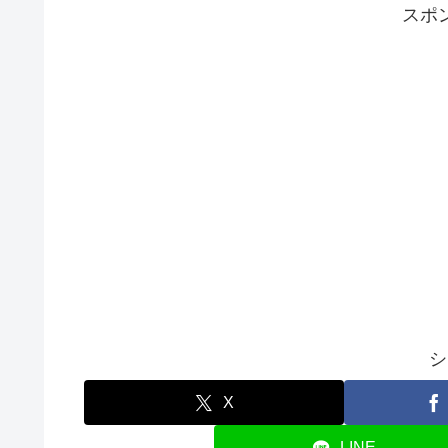
スポ
シ
X
LINE