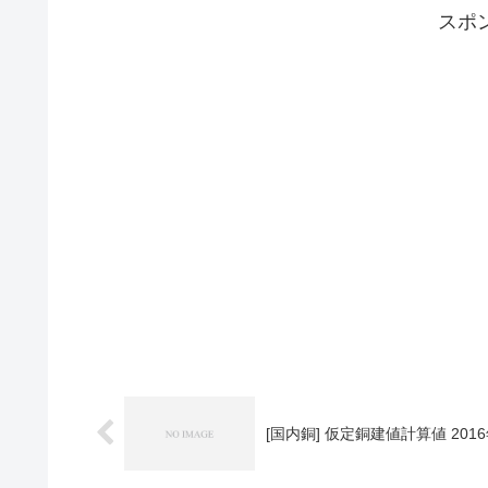
スポ
[国内銅] 仮定銅建値計算値 2016