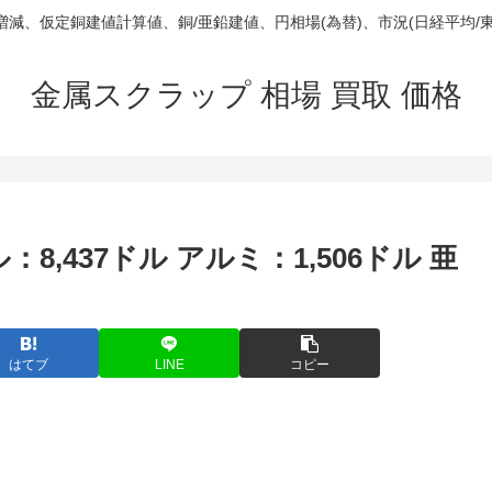
庫/増減、仮定銅建値計算値、銅/亜鉛建値、円相場(為替)、市況(日経平均/
金属スクラップ 相場 買取 価格
：8,437ドル アルミ：1,506ドル 亜
はてブ
LINE
コピー