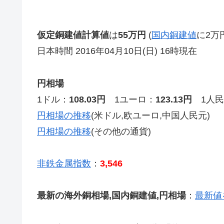
仮定銅建値計算値
は
55万円
(
国内銅建値
に2万
日本時間 2016年04月10日(日) 16時現在
円相場
1ドル：
108.03円
1ユーロ：
123.13円
1人民
円相場の推移
(米ドル,欧ユーロ,中国人民元)
円相場の推移
(その他の通貨)
非鉄金属指数
：
3,546
最新の海外銅相場,国内銅建値,円相場
：
最新値