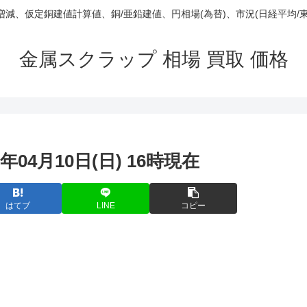
庫/増減、仮定銅建値計算値、銅/亜鉛建値、円相場(為替)、市況(日経平均/
金属スクラップ 相場 買取 価格
年04月10日(日) 16時現在
はてブ
LINE
コピー