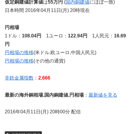
仮定銅建値計算値
は
55万円
(
国内銅建値
にほぼ一致)
日本時間 2016年04月11日(月) 20時現在
円相場
1ドル：
108.04円
1ユーロ：
122.94円
1人民元：
16.69
円
円相場の推移
(米ドル,欧ユーロ,中国人民元)
円相場の推移
(その他の通貨)
非鉄金属指数
：
2,666
最新の海外銅相場,国内銅建値,円相場
：
最新値を見る
2016年04月11日(月) 20時00分 配信