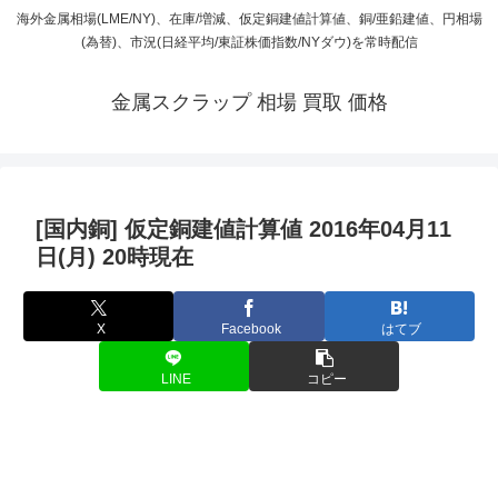
海外金属相場(LME/NY)、在庫/増減、仮定銅建値計算値、銅/亜鉛建値、円相場
(為替)、市況(日経平均/東証株価指数/NYダウ)を常時配信
金属スクラップ 相場 買取 価格
[国内銅] 仮定銅建値計算値 2016年04月11
日(月) 20時現在
X
Facebook
はてブ
LINE
コピー