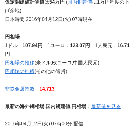
仮定銅建値計算値
は
54万円
(
国内銅建値
に1万円程度の下
げ余地)
日本時間 2016年04月12日(火) 07時現在
円相場
1ドル：
107.94円
1ユーロ：
123.07円
1人民元：
16.71
円
円相場の推移
(米ドル,欧ユーロ,中国人民元)
円相場の推移
(その他の通貨)
非鉄金属指数
：
14,713
最新の海外銅相場,国内銅建値,円相場
：
最新値を見る
2016年04月12日(火) 07時00分 配信