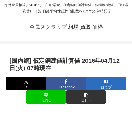
海外金属相場(LME/NY)、在庫/増減、仮定銅建値計算値、銅/亜鉛建値、円相場
(為替)、市況(日経平均/東証株価指数/NYダウ)を常時配信
金属スクラップ 相場 買取 価格
[国内銅] 仮定銅建値計算値 2016年04月12
日(火) 07時現在
X
Facebook
はてブ
LINE
コピー