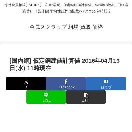
海外金属相場(LME/NY)、在庫/増減、仮定銅建値計算値、銅/亜鉛建値、円相場
(為替)、市況(日経平均/東証株価指数/NYダウ)を常時配信
金属スクラップ 相場 買取 価格
[国内銅] 仮定銅建値計算値 2016年04月13
日(水) 11時現在
X
Facebook
はてブ
LINE
コピー