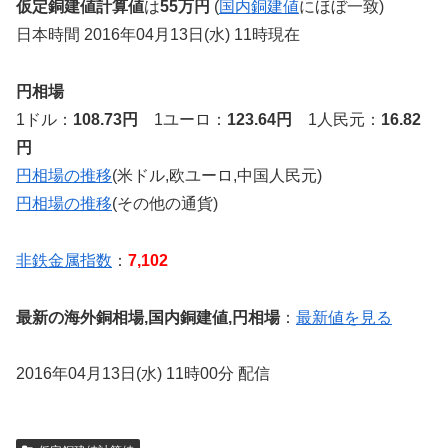
仮定銅建値計算値
は
55万円
(
国内銅建値
にほぼ一致)
日本時間 2016年04月13日(水) 11時現在
円相場
1ドル：
108.73円
1ユーロ：
123.64円
1人民元：
16.82
円
円相場の推移
(米ドル,欧ユーロ,中国人民元)
円相場の推移
(その他の通貨)
非鉄金属指数
：
7,102
最新の海外銅相場,国内銅建値,円相場
：
最新値を見る
2016年04月13日(水) 11時00分 配信