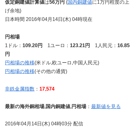
仮定銅建値計算値
は
56万円
(
国内銅建値
に1万円程度の上
げ余地)
日本時間 2016年04月14日(木) 04時現在
円相場
1ドル：
109.20円
1ユーロ：
123.21円
1人民元：
16.85
円
円相場の推移
(米ドル,欧ユーロ,中国人民元)
円相場の推移
(その他の通貨)
非鉄金属指数
：
17,574
最新の海外銅相場,国内銅建値,円相場
：
最新値を見る
2016年04月14日(木) 04時03分 配信