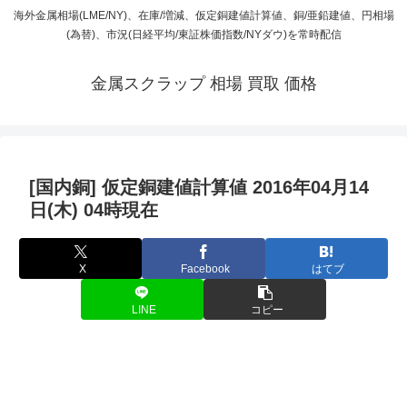
海外金属相場(LME/NY)、在庫/増減、仮定銅建値計算値、銅/亜鉛建値、円相場
(為替)、市況(日経平均/東証株価指数/NYダウ)を常時配信
金属スクラップ 相場 買取 価格
[国内銅] 仮定銅建値計算値 2016年04月14
日(木) 04時現在
X
Facebook
はてブ
LINE
コピー