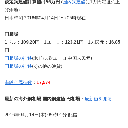
仮定銅建値計算値
は
56万円
(
国内銅建値
に1万円程度の上
げ余地)
日本時間 2016年04月14日(木) 05時現在
円相場
1ドル：
109.20円
1ユーロ：
123.21円
1人民元：
16.85
円
円相場の推移
(米ドル,欧ユーロ,中国人民元)
円相場の推移
(その他の通貨)
非鉄金属指数
：
17,574
最新の海外銅相場,国内銅建値,円相場
：
最新値を見る
2016年04月14日(木) 05時01分 配信