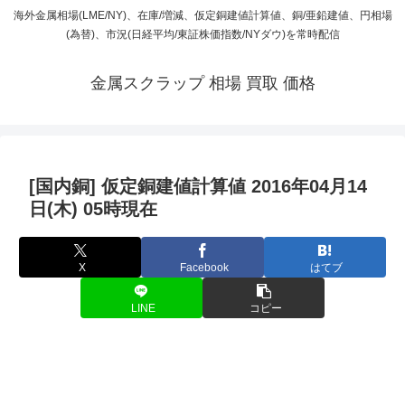
海外金属相場(LME/NY)、在庫/増減、仮定銅建値計算値、銅/亜鉛建値、円相場
(為替)、市況(日経平均/東証株価指数/NYダウ)を常時配信
金属スクラップ 相場 買取 価格
[国内銅] 仮定銅建値計算値 2016年04月14
日(木) 05時現在
X
Facebook
はてブ
LINE
コピー