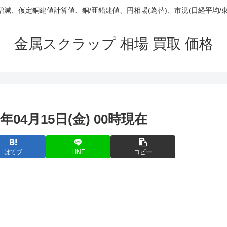
庫/増減、仮定銅建値計算値、銅/亜鉛建値、円相場(為替)、市況(日経平均/
金属スクラップ 相場 買取 価格
年04月15日(金) 00時現在
はてブ
LINE
コピー