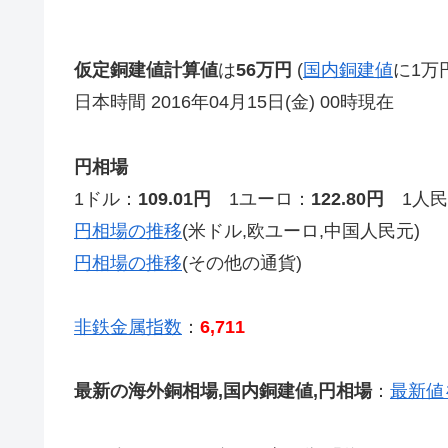
仮定銅建値計算値
は
56万円
(
国内銅建値
に1万
日本時間 2016年04月15日(金) 00時現在
円相場
1ドル：
109.01円
1ユーロ：
122.80円
1人民
円相場の推移
(米ドル,欧ユーロ,中国人民元)
円相場の推移
(その他の通貨)
非鉄金属指数
：
6,711
最新の海外銅相場,国内銅建値,円相場
：
最新値