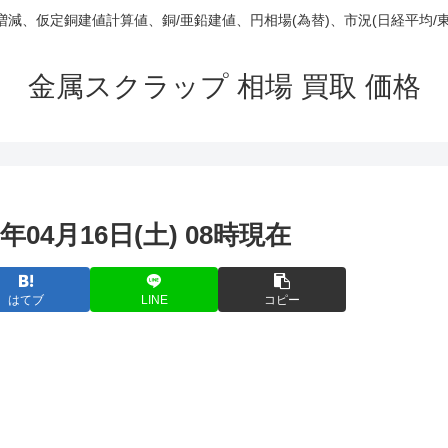
庫/増減、仮定銅建値計算値、銅/亜鉛建値、円相場(為替)、市況(日経平均/
金属スクラップ 相場 買取 価格
年04月16日(土) 08時現在
はてブ
LINE
コピー