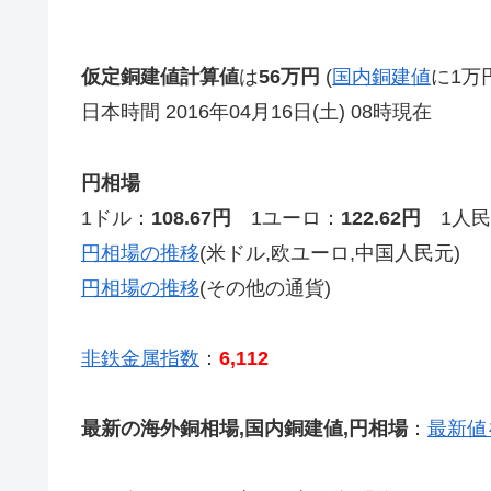
仮定銅建値計算値
は
56万円
(
国内銅建値
に1万
日本時間 2016年04月16日(土) 08時現在
円相場
1ドル：
108.67円
1ユーロ：
122.62円
1人民
円相場の推移
(米ドル,欧ユーロ,中国人民元)
円相場の推移
(その他の通貨)
非鉄金属指数
：
6,112
最新の海外銅相場,国内銅建値,円相場
：
最新値