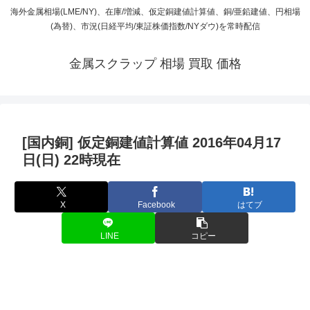
海外金属相場(LME/NY)、在庫/増減、仮定銅建値計算値、銅/亜鉛建値、円相場
(為替)、市況(日経平均/東証株価指数/NYダウ)を常時配信
金属スクラップ 相場 買取 価格
[国内銅] 仮定銅建値計算値 2016年04月17
日(日) 22時現在
X
Facebook
はてブ
LINE
コピー