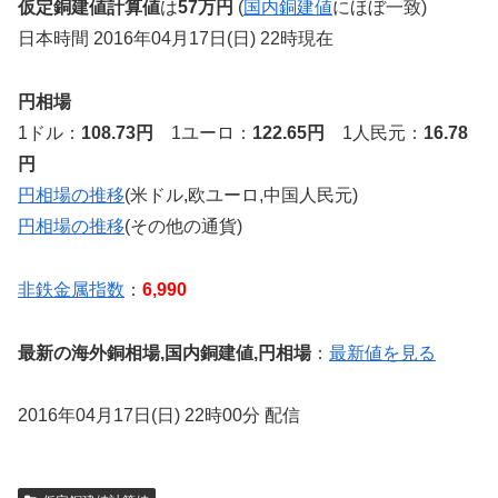
仮定銅建値計算値
は
57万円
(
国内銅建値
にほぼ一致)
日本時間 2016年04月17日(日) 22時現在
円相場
1ドル：
108.73円
1ユーロ：
122.65円
1人民元：
16.78
円
円相場の推移
(米ドル,欧ユーロ,中国人民元)
円相場の推移
(その他の通貨)
非鉄金属指数
：
6,990
最新の海外銅相場,国内銅建値,円相場
：
最新値を見る
2016年04月17日(日) 22時00分 配信