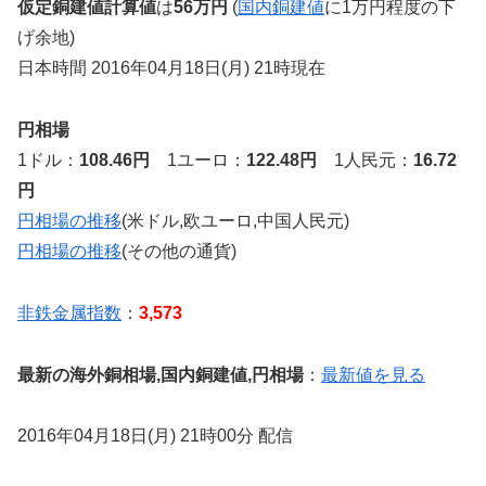
仮定銅建値計算値
は
56万円
(
国内銅建値
に1万円程度の下
げ余地)
日本時間 2016年04月18日(月) 21時現在
円相場
1ドル：
108.46円
1ユーロ：
122.48円
1人民元：
16.72
円
円相場の推移
(米ドル,欧ユーロ,中国人民元)
円相場の推移
(その他の通貨)
非鉄金属指数
：
3,573
最新の海外銅相場,国内銅建値,円相場
：
最新値を見る
2016年04月18日(月) 21時00分 配信