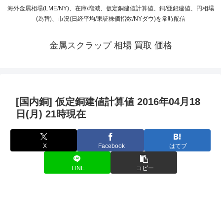
海外金属相場(LME/NY)、在庫/増減、仮定銅建値計算値、銅/亜鉛建値、円相場
(為替)、市況(日経平均/東証株価指数/NYダウ)を常時配信
金属スクラップ 相場 買取 価格
[国内銅] 仮定銅建値計算値 2016年04月18
日(月) 21時現在
X
Facebook
はてブ
LINE
コピー